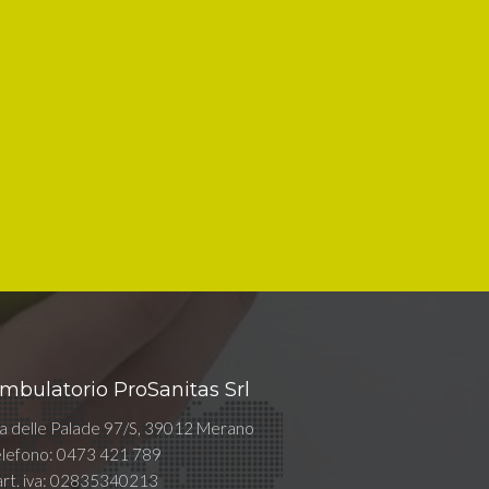
mbulatorio ProSanitas Srl
ia delle Palade 97/S, 39012 Merano
elefono: 0473 421 789
art. iva: 02835340213