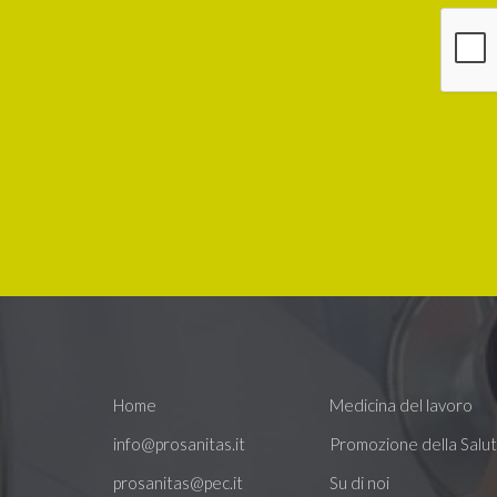
Home
Medicina del lavoro
info@prosanitas.it
Promozione della Salu
prosanitas@pec.it
Su di noi