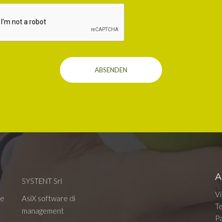
ABSENDEN
A
SYSTENT Srl
V
te
AsiX software di
T
management
P